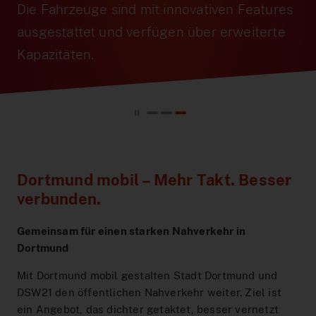
Hilfe & Kontakt
Baustellen
DeutschlandTicket Schule
Preistabelle
Schule & Kindergarten
DSW21-App
Die Fahrzeuge sind mit innovativen Features
ausgestattet und verfügen über erweiterte
Ticketshop
Anreise Signal Iduna Park
DeutschlandTicket Sozial
Preisstufen
Partnerangebote
DOtick-App
Übersicht
Kapazitäten.
Different languages
NachtExpress
Bargeldloses Bezahlen
Dortmund entdecken
Digitales Fahrplanbuch
FAQ
Vertriebswege
Fundsachen
MeinAbo
Werbung auf Bussen und Bahnen
Dortmund Mobil
Service im Fahrzeug
Interaktiver Liniennetzplan
Foto- und Drehgenehmigungen
Vorteilswelt
Downloads
Barrierefreiheit
Netzplan zum Einbinden
Dortmund mobil – Mehr Takt. Besser
verbunden.
Karriere
Fahrplan bestellen
Blog
Gemeinsam für einen starken Nahverkehr in
AnrufSammelTaxi
Dortmund
Leichte Sprache
Mit Dortmund mobil gestalten Stadt Dortmund und
Führerscheinaktion
DSW21 den öffentlichen Nahverkehr weiter. Ziel ist
ein Angebot, das dichter getaktet, besser vernetzt