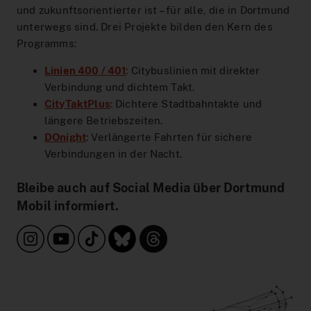
Interaktiver Liniennetzplan
und zukunftsorientierter ist – für alle, die in Dortmund
unterwegs sind. Drei Projekte bilden den Kern des
Zum Ticketshop
Programms:
MeinAbo-Portal
Linien 400 / 401
: Citybuslinien mit direkter
News/Presse
Verbindung und dichtem Takt.
CityTaktPlus
: Dichtere Stadtbahntakte und
Verkehrsmeldungen
längere Betriebszeiten.
DOnight
: Verlängerte Fahrten für sichere
Verbindungen in der Nacht.
Bleibe auch auf Social Media über Dortmund
Mobil informiert.