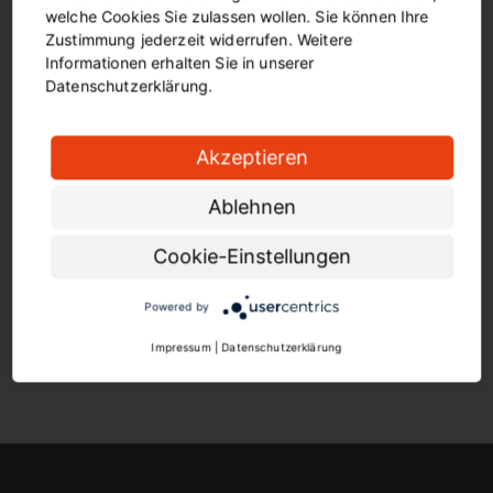
welche Cookies Sie zulassen wollen. Sie können Ihre
Zustimmung jederzeit widerrufen. Weitere
Informationen erhalten Sie in unserer
Datenschutzerklärung.
Unsere Angebote für Jugendliche
Akzeptieren
Mobilität spielt eine wachsende Rolle für Jugendliche.
Vor allem mit Bus und Bahn. Mit dem Projekt
Ablehnen
"Jugendliche Fahrzeugbegleiter*innen" zeigen wir
Schülerinnen und Schülern, wie man Zivilcourage
Cookie-Einstellungen
beweist und sich in stressigen Situationen im ÖPNV
verhält.
Powered by
Impressum
|
Datenschutzerklärung
FÜR JUGENDLICHE