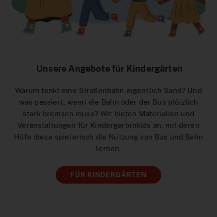
Hilfe & Kontakt
Baustellen
DeutschlandTicket Schule
Preistabelle
Schule & Kindergarten
DSW21-App
Ticketshop
Anreise Signal Iduna Park
DeutschlandTicket Sozial
Preisstufen
Partnerangebote
DOtick-App
Übersicht
Different languages
NachtExpress
Bargeldloses Bezahlen
Dortmund entdecken
Digitales Fahrplanbuch
FAQ
Unsere Angebote für Kindergärten
Vertriebswege
Fundsachen
MeinAbo
Werbung auf Bussen und Bahnen
Dortmund Mobil
Warum tankt eine Straßenbahn eigentlich Sand? Und
Service im Fahrzeug
Interaktiver Liniennetzplan
Foto- und Drehgenehmigungen
Vorteilswelt
was passiert, wenn die Bahn oder der Bus plötzlich
stark bremsen muss? Wir bieten Materialien und
Downloads
Barrierefreiheit
Netzplan zum Einbinden
Veranstaltungen für Kindergartenkids an, mit deren
Hilfe diese spielerisch die Nutzung von Bus und Bahn
Karriere
Fahrplan bestellen
lernen.
Blog
AnrufSammelTaxi
FÜR KINDERGÄRTEN
Leichte Sprache
Führerscheinaktion