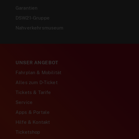
Garantien
DSW21-Gruppe
Nahverkehrsmuseum
UNSER ANGEBOT
Fahrplan & Mobilität
Alles zum D-Ticket
Tickets & Tarife
Service
Apps & Portale
Hilfe & Kontakt
Ticketshop