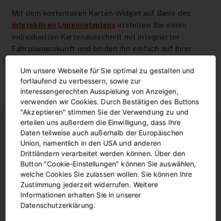
Mit dem kostenlosen Karten-Widget auf Basis des
interaktiven Liniennetzplans
erstellen Sie einen
individuellen Kartenausschnitt mit integrierter
Fahrplanauskunft und binden ihn einfach auf Ihrer
Website oder in digitalen Medien ein.
Um unsere Webseite für Sie optimal zu gestalten und
fortlaufend zu verbessern, sowie zur
Mehr Informationen
interessengerechten Ausspielung von Anzeigen,
verwenden wir Cookies. Durch Bestätigen des Buttons
"Akzeptieren" stimmen Sie der Verwendung zu und
erteilen uns außerdem die Einwilligung, dass Ihre
Daten teilweise auch außerhalb der Europäischen
Union, namentlich in den USA und anderen
Unsere Apps
Drittländern verarbeitet werden können. Über den
Button "Cookie-Einstellungen" können Sie auswählen,
Unsere Apps bieten Tickets und
welche Cookies Sie zulassen wollen. Sie können Ihre
Informationen für Ihre Gäste
Zustimmung jederzeit widerrufen. Weitere
Informationen erhalten Sie in unserer
Datenschutzerklärung.
Schnell ein Ticket kaufen, die nächste Verbindung
suchen oder Sehenswürdigkeiten in Dortmund