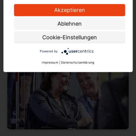
entdecken? Mit unserem App-Angebot können Ihre
Akzeptieren
Gäste einfach durch Dortmund navigieren, Highlights
entdecken und das passende Ticket erwerben.
Ablehnen
Hier geht es zu unserer App-Familie
Cookie-Einstellungen
Powered by
Impressum
|
Datenschutzerklärung