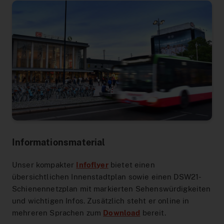
Hilfe & Kontakt
Baustellen
DeutschlandTicket Schule
Preistabelle
Schule & Kindergarten
DSW21-App
Ticketshop
Anreise Signal Iduna Park
DeutschlandTicket Sozial
Preisstufen
Partnerangebote
DOtick-App
Übersicht
Different languages
NachtExpress
Bargeldloses Bezahlen
Dortmund entdecken
Digitales Fahrplanbuch
FAQ
Vertriebswege
Fundsachen
MeinAbo
Werbung auf Bussen und Bahnen
Dortmund Mobil
Service im Fahrzeug
Interaktiver Liniennetzplan
Foto- und Drehgenehmigungen
Vorteilswelt
Downloads
Barrierefreiheit
Netzplan zum Einbinden
Informationsmaterial
Karriere
Fahrplan bestellen
Blog
Unser kompakter
Infoflyer
bietet einen
AnrufSammelTaxi
übersichtlichen Innenstadtplan sowie einen DSW21-
Leichte Sprache
Schienennetzplan mit markierten Sehenswürdigkeiten
Führerscheinaktion
und wichtigen Infos. Zusätzlich steht er online in
mehreren Sprachen zum
Download
bereit.