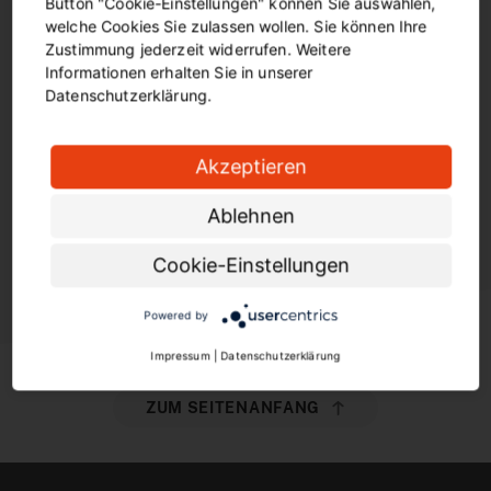
Button "Cookie-Einstellungen" können Sie auswählen,
Organisation ein.
welche Cookies Sie zulassen wollen. Sie können Ihre
Zustimmung jederzeit widerrufen. Weitere
Geben Sie die vollständige URL der Website an,
Informationen erhalten Sie in unserer
auf der das Widget eingebunden werden soll.
Datenschutzerklärung.
Erzeugen und kopieren Sie den Code, um das
Widget auf Ihrer Website einzubinden.
Akzeptieren
Ablehnen
JETZT WIDGET ERSTELLEN
Cookie-Einstellungen
Powered by
Impressum
|
Datenschutzerklärung
ZUM SEITENANFANG