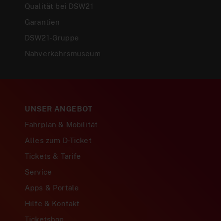
Qualität bei DSW21
Garantien
DSW21-Gruppe
Nahverkehrsmuseum
UNSER ANGEBOT
Fahrplan & Mobilität
Alles zum D-Ticket
Tickets & Tarife
Service
Apps & Portale
Hilfe & Kontakt
Ticketshop