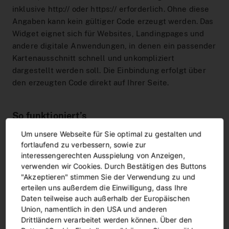
inklusive http:// oder https:// erforderlich. Ohne diese
Angaben kann kein gültiger Code erzeugt werden. Das
Widget eignet sich für Websites, Landingpages und
andere digitale Anwendungen, in denen ein passender
Kartenausschnitt schnell und unkompliziert
dargestellt werden soll. Die Einbindung erfolgt über
den erzeugten Code direkt auf Ihrer Seite.
So funktioniert’s
Um unsere Webseite für Sie optimal zu gestalten und
Öffnen Sie den Widget-Generator.
fortlaufend zu verbessern, sowie zur
interessengerechten Ausspielung von Anzeigen,
Legen Sie Breite, Höhe und Zoom Ihres
verwenden wir Cookies. Durch Bestätigen des Buttons
Kartenausschnitts fest.
"Akzeptieren" stimmen Sie der Verwendung zu und
erteilen uns außerdem die Einwilligung, dass Ihre
Setzen Sie einen Pin an die gewünschte Position
Daten teilweise auch außerhalb der Europäischen
auf der Karte.
Union, namentlich in den USA und anderen
Drittländern verarbeitet werden können. Über den
Tragen Sie Ihren Namen oder den Namen Ihrer