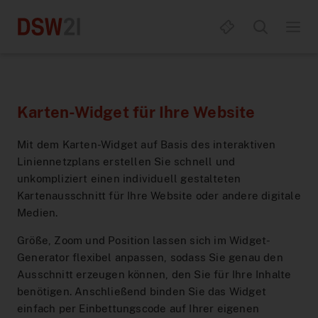
Karten-Widget für Ihre Website
Fahrplan & Mobilität
Mit dem Karten-Widget auf Basis des interaktiven
Liniennetzplans erstellen Sie schnell und
Alles zum D-Ticket
Fahrplanauskunft
unkompliziert einen individuell gestalteten
Kartenausschnitt für Ihre Website oder andere digitale
Tickets & Tarife
Abfahrten
DeutschlandTicket
Medien.
Größe, Zoom und Position lassen sich im Widget-
Service
Aushangfahrplan
DeutschlandTicket Job
eezy.nrw
Generator flexibel anpassen, sodass Sie genau den
Ausschnitt erzeugen können, den Sie für Ihre Inhalte
Apps & Portale
Verkehrsmeldungen
DeutschlandTicket Job für Azubis
Ticketübersicht
Mobilitätsberatung
benötigen. Anschließend binden Sie das Widget
einfach per Einbettungscode auf Ihrer eigenen