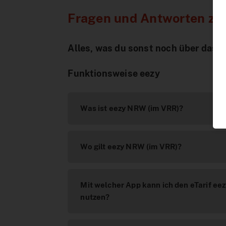
Fragen und Antworten zum
Alles, was du sonst noch über das 
Funktionsweise eezy
Was ist eezy NRW (im VRR)?
Wo gilt eezy NRW (im VRR)?
Mit welcher App kann ich den eTarif ee
nutzen?