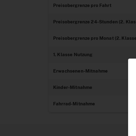
Preisobergrenze pro Fahrt
Preisobergrenze 24-Stunden (2. Klas
Preisobergrenze pro Monat (2. Klass
1. Klasse Nutzung
Erwachsenen-Mitnahme
Kinder-Mitnahme
Fahrrad-Mitnahme