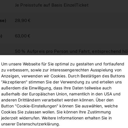
Je Preisstufe auf Basis EinzelTicket
se)
28,90 €
e)
63,00 €
50 % Aufpreis pro Person und Fahrt, entsprechend h
Um unsere Webseite für Sie optimal zu gestalten und fortlaufend
Gleicher Grund- und Luftlinienpreis wie bei buchende
zu verbessern, sowie zur interessengerechten Ausspielung von
Anzeigen, verwenden wir Cookies. Durch Bestätigen des Buttons
"Akzeptieren" stimmen Sie der Verwendung zu und erteilen uns
50 % Rabatt pro Person und Fahrt, inkl. Preisobergren
außerdem die Einwilligung, dass Ihre Daten teilweise auch
außerhalb der Europäischen Union, namentlich in den USA und
4,60 € für 24-Stunden
anderen Drittländern verarbeitet werden können. Über den
Button "Cookie-Einstellungen" können Sie auswählen, welche
Cookies Sie zulassen wollen. Sie können Ihre Zustimmung
jederzeit widerrufen. Weitere Informationen erhalten Sie in
unserer Datenschutzerklärung.