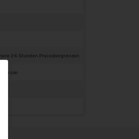
öhere 24-Stunden Preisobergrenzen
r Person
ze