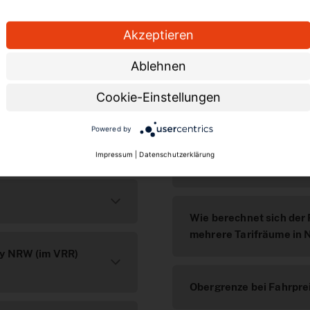
 eezy.nrw-Tarif
Akzeptieren
Ablehnen
kontaktlose Fahren und die automatische Preisbere
Cookie-Einstellungen
Bezahlung
Powered by
Wie berechnet sich der 
Impressum
|
Datenschutzerklärung
VRR)?
Wie berechnet sich der 
mehrere Tarifräume in 
zy NRW (im VRR)
Obergrenze bei Fahrprei