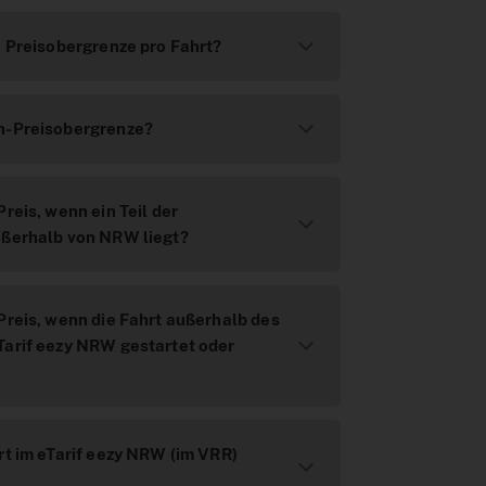
e Preisobergrenze pro Fahrt?
n-Preisobergrenze?
reis, wenn ein Teil der
ußerhalb von NRW liegt?
Preis, wenn die Fahrt außerhalb des
Tarif eezy NRW gestartet oder
rt im eTarif eezy NRW (im VRR)