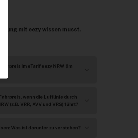
chnung mit eezy wissen musst.
Fahrpreis im eTarif eezy NRW (im
Fahrpreis, wenn die Luftlinie durch
NRW (z.B. VRR, AVV und VRS) führt?
sen: Was ist darunter zu verstehen?