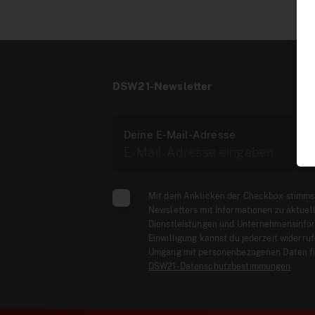
DSW21-Newsletter
Deine E-Mail-Adresse
Mit dem Anklicken der Checkbox stimms
Newsletters mit Informationen zu aktuel
Dienstleistungen und Unternehmensinfor
Einwilligung kannst du jederzeit widerru
Umgang mit personenbezogenen Daten fi
DSW21-Datenschutzbestimmungen