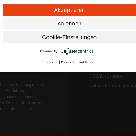
Akzeptieren
Ablehnen
Cookie-Einstellungen
Rund um DSW21
Karriere
Powered by
Qualität bei DSW21
Impressum
|
Datenschutzerklärung
Garantien
DSW21-Gruppe
t du dem Empfang unseres
Nahverkehrsmuseu
len Produkten,
mationen zu. Deine
fen. Weitere Hinweise zum
ndest du in unseren