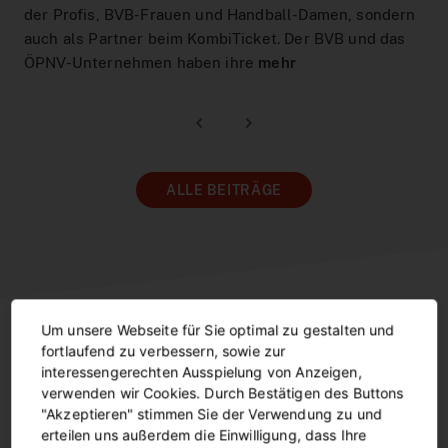
der Profis, BVB-Frauen und Handball-Damen, sondern
auch als Partner beim KombiTicket. Der BVB und das
ÖPNV-Unternehmen haben ihre
mehr
ALLE BEITRÄGE
Um unsere Webseite für Sie optimal zu gestalten und
fortlaufend zu verbessern, sowie zur
interessengerechten Ausspielung von Anzeigen,
LINIENNETZPLAN
verwenden wir Cookies. Durch Bestätigen des Buttons
"Akzeptieren" stimmen Sie der Verwendung zu und
Dortmund interaktiv entdecken.
erteilen uns außerdem die Einwilligung, dass Ihre