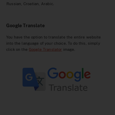
Hilfe & Kontakt
Baustellen
DeutschlandTicket Schule
Preistabelle
Schule & Kindergarten
DSW21-App
Russian, Croatian, Arabic.
Ticketshop
Anreise Signal Iduna Park
DeutschlandTicket Sozial
Preisstufen
Partnerangebote
DOtick-App
Übersicht
Google Translate
Different languages
NachtExpress
Bargeldloses Bezahlen
Dortmund entdecken
Digitales Fahrplanbuch
FAQ
You have the option to translate the entire website
Vertriebswege
Fundsachen
MeinAbo
Werbung auf Bussen und Bahnen
into the language of your choice. To do this, simply
Dortmund Mobil
click on the
Google Translator
image.
Service im Fahrzeug
Interaktiver Liniennetzplan
Foto- und Drehgenehmigungen
Vorteilswelt
Downloads
Barrierefreiheit
Netzplan zum Einbinden
Karriere
Fahrplan bestellen
Blog
AnrufSammelTaxi
Leichte Sprache
Führerscheinaktion