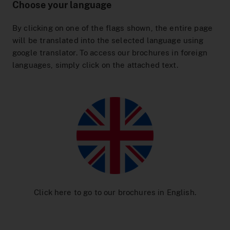
Interaktiver Liniennetzplan
Choose your language
Zum Ticketshop
By clicking on one of the flags shown, the entire page
will be translated into the selected language using
MeinAbo-Portal
google translator. To access our brochures in foreign
News/Presse
languages, simply click on the attached text.
Verkehrsmeldungen
Click here to go to our brochures in English.