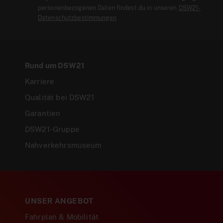
personenbezogenen Daten findest du in unseren
DSW21-
Datenschutzbestimmungen
Rund um DSW21
Karriere
Qualität bei DSW21
Garantien
DSW21-Gruppe
Nahverkehrsmuseum
UNSER ANGEBOT
Fahrplan & Mobilität