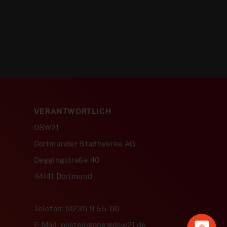
VERANTWORTLICH
DSW21
Dortmunder Stadtwerke AG
Deggingstraße 40
44141 Dortmund
Telefon: (0231) 9 55-00
E-Mail: posteingang@dsw21.de