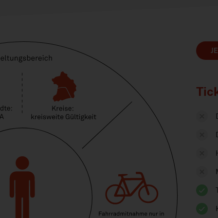
J
Tic