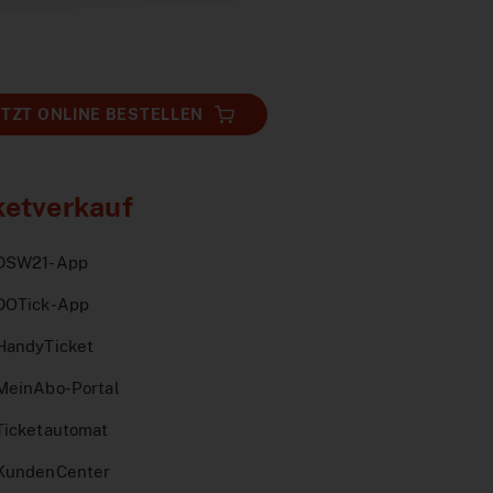
ETZT ONLINE BESTELLEN
ketverkauf
DSW21-App
DOTick-App
HandyTicket
MeinAbo-Portal
Ticketautomat
KundenCenter