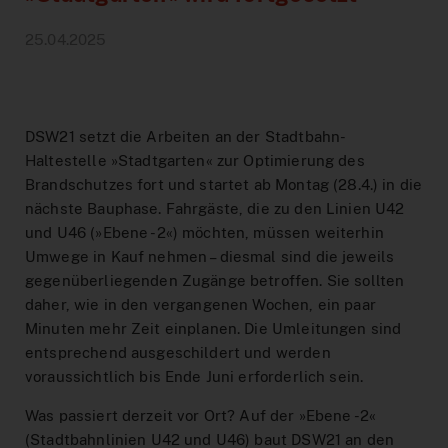
Hilfe & Kontakt
Baustellen
DeutschlandTicket Schule
Preistabelle
Schule & Kindergarten
DSW21-App
25.04.2025
Ticketshop
Anreise Signal Iduna Park
DeutschlandTicket Sozial
Preisstufen
Partnerangebote
DOtick-App
Übersicht
Different languages
NachtExpress
Bargeldloses Bezahlen
Dortmund entdecken
Digitales Fahrplanbuch
FAQ
DSW21 setzt die Arbeiten an der Stadtbahn-
Vertriebswege
Fundsachen
MeinAbo
Werbung auf Bussen und Bahnen
Haltestelle »Stadtgarten« zur Optimierung des
Dortmund Mobil
Brandschutzes fort und startet ab Montag (28.4.) in die
Service im Fahrzeug
Interaktiver Liniennetzplan
Foto- und Drehgenehmigungen
nächste Bauphase. Fahrgäste, die zu den Linien U42
Vorteilswelt
und U46 (»Ebene -2«) möchten, müssen weiterhin
Downloads
Barrierefreiheit
Netzplan zum Einbinden
Umwege in Kauf nehmen – diesmal sind die jeweils
gegenüberliegenden Zugänge betroffen. Sie sollten
Karriere
Fahrplan bestellen
daher, wie in den vergangenen Wochen, ein paar
Blog
Minuten mehr Zeit einplanen. Die Umleitungen sind
AnrufSammelTaxi
entsprechend ausgeschildert und werden
Leichte Sprache
voraussichtlich bis Ende Juni erforderlich sein.
Führerscheinaktion
Was passiert derzeit vor Ort? Auf der »Ebene -2«
(Stadtbahnlinien U42 und U46) baut DSW21 an den