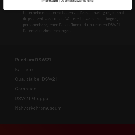
Impressum
|
Datenschutzerklärung
unseres Newsletters mit Informationen zu aktuellen
Produkten, Dienstleistungen und
Unternehmensinformationen zu. Deine Einwilligung kannst
du jederzeit widerrufen. Weitere Hinweise zum Umgang mit
personenbezogenen Daten findest du in unseren
DSW21-
Datenschutzbestimmungen
Rund um DSW21
Karriere
Qualität bei DSW21
Garantien
DSW21-Gruppe
Nahverkehrsmuseum