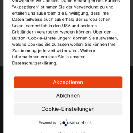
verwenden wir Cookies. Durch Bestätigen des Buttons
zusammen gewährleisten, dass die Ebene im Falle
"Akzeptieren" stimmen Sie der Verwendung zu und
erteilen uns außerdem die Einwilligung, dass Ihre
eines Brandes deutlich langsamer verraucht und
Daten teilweise auch außerhalb der Europäischen
Fahrgäste mehr Zeit haben, um die Haltestelle sicher
Union, namentlich in den USA und anderen
zu verlassen. Ende 2025 soll die gesamte Maßnahme
Drittländern verarbeitet werden können. Über den
abgeschlossen sein.
Button "Cookie-Einstellungen" können Sie auswählen,
welche Cookies Sie zulassen wollen. Sie können Ihre
Zustimmung jederzeit widerrufen. Weitere
Informationen erhalten Sie in unserer
Datenschutzerklärung.
DSW21-Newsletter
Akzeptieren
Ablehnen
Deine E-Mail-Adresse
Cookie-Einstellungen
Powered by
Mit dem Anklicken der Checkbox stimmst du dem Empfang