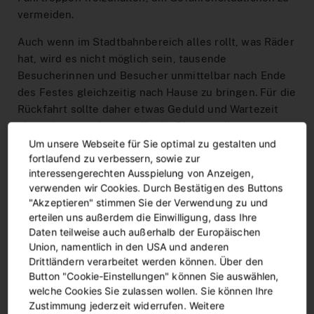
vermeiden.
Auch wenn im Stadtbahnbereich alles rollt, was Räder
hat, wird es nicht möglich sein, tausende
Besucherinnen und Besucher unmittelbar nach Ende
des Festes gleichzeitig nach Hause zu bringen. Für die
Rückfahrt sollte daher etwas Geduld und Wartezeit
eingeplant werden und für die Planung die
elektronische Fahrplanauskunft (
www.bus-und-
Um unsere Webseite für Sie optimal zu gestalten und
fortlaufend zu verbessern, sowie zur
bahn.de
, DSW21- oder VRR-App) genutzt werden.
interessengerechten Ausspielung von Anzeigen,
Bitte beachten: Der Westfalenpark hat keine
verwenden wir Cookies. Durch Bestätigen des Buttons
"Akzeptieren" stimmen Sie der Verwendung zu und
KombiTicket-Vereinbarung mit DSW21 abgeschlossen -
erteilen uns außerdem die Einwilligung, dass Ihre
die An- und Abreise mit dem ÖPNV ist in den
Daten teilweise auch außerhalb der Europäischen
Eintrittskarten also nicht enthalten.
Union, namentlich in den USA und anderen
Drittländern verarbeitet werden können. Über den
Stadteilfest „Hafenspaziergang“
Button "Cookie-Einstellungen" können Sie auswählen,
welche Cookies Sie zulassen wollen. Sie können Ihre
Auch zum Hafenspaziergang werden am 30. August
Zustimmung jederzeit widerrufen. Weitere
viele Besucherinnen und Besucher erwartet. Diese