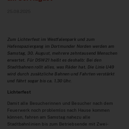
Hilfe & Kontakt
Baustellen
DeutschlandTicket Schule
Preistabelle
Schule & Kindergarten
DSW21-App
25.08.2025
Ticketshop
Anreise Signal Iduna Park
DeutschlandTicket Sozial
Preisstufen
Partnerangebote
DOtick-App
Übersicht
Different languages
NachtExpress
Bargeldloses Bezahlen
Dortmund entdecken
Digitales Fahrplanbuch
FAQ
Zum Lichterfest im Westfalenpark und zum
Vertriebswege
Fundsachen
MeinAbo
Werbung auf Bussen und Bahnen
Hafenspaziergang im Dortmunder Norden werden am
Dortmund Mobil
Samstag, 30. August, mehrere zehntausend Menschen
Service im Fahrzeug
Interaktiver Liniennetzplan
Foto- und Drehgenehmigungen
erwartet. Für DSW21 heißt es deshalb: Bei den
Vorteilswelt
Stadtbahnen rollt alles, was Räder hat. Die Linie U49
Downloads
Barrierefreiheit
Netzplan zum Einbinden
wird durch zusätzliche Bahnen und Fahrten verstärkt
und fährt sogar bis ca. 1.30 Uhr.
Karriere
Fahrplan bestellen
Lichterfest
Blog
AnrufSammelTaxi
Damit alle Besucherinnen und Besucher nach dem
Leichte Sprache
Feuerwerk noch problemlos nach Hause kommen
Führerscheinaktion
können, fahren am Samstag nahezu alle
Stadtbahnlinien bis zum Betriebsende mit Zwei-