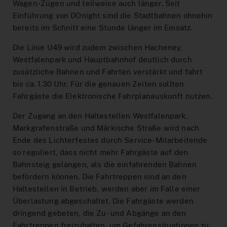
Interaktiver Liniennetzplan
Wagen-Zügen und teilweise auch länger. Seit
Einführung von DOnight sind die Stadtbahnen ohnehin
Zum Ticketshop
bereits im Schnitt eine Stunde länger im Einsatz.
MeinAbo-Portal
Die Linie U49 wird zudem zwischen Hacheney,
Westfalenpark und Hauptbahnhof deutlich durch
News/Presse
zusätzliche Bahnen und Fahrten verstärkt und fahrt
Verkehrsmeldungen
bis ca. 1.30 Uhr. Für die genauen Zeiten sollten
Fahrgäste die Elektronische Fahrplanauskunft nutzen.
Der Zugang an den Haltestellen Westfalenpark,
Markgrafenstraße und Märkische Straße wird nach
Ende des Lichterfestes durch Service-Mitarbeitende
so reguliert, dass nicht mehr Fahrgäste auf den
Bahnsteig gelangen, als die einfahrenden Bahnen
befördern können. Die Fahrtreppen sind an den
Haltestellen in Betrieb, werden aber im Falle einer
Überlastung abgeschaltet. Die Fahrgäste werden
dringend gebeten, die Zu- und Abgänge an den
Fahrtreppen freizuhalten, um Gefahrensituationen zu