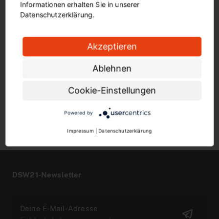
Informationen erhalten Sie in unserer
sollten vor allem die Stadtbahn-Linie U47 (Aplerbeck –
Datenschutzerklärung.
Westerfilde) zur An- und Abreise nutzen, auf der
verstärkt Zwei-Wagen-Züge eingesetzt werden.
Akzeptieren
Ein extra eingerichteter kostenloser Shuttle-Verkehr
verbindet zudem von 14.30 Uhr bis 21.30 Uhr im 15-
Ablehnen
Minuten-Takt die elf Haltepunkten des
Hafenspaziergangs miteinander. Mehr dazu:
Cookie-Einstellungen
https://hafenspaziergang.echt-nordstadt.de/
Powered by
Impressum
|
Datenschutzerklärung
DSW21-Newsletter
Deine E-Mail-Adresse