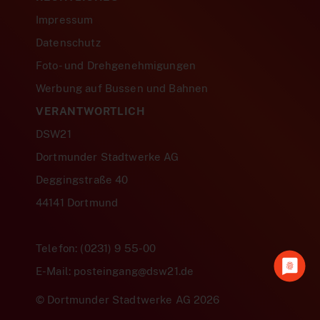
Impressum
Datenschutz
Foto- und Drehgenehmigungen
Werbung auf Bussen und Bahnen
VERANTWORTLICH
DSW21
Dortmunder Stadtwerke AG
Deggingstraße 40
44141 Dortmund
Telefon: (0231) 9 55-00
E-Mail: posteingang@dsw21.de
© Dortmunder Stadtwerke AG 2026