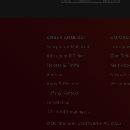
DSW21-Datenschutzbestimmungen
UNSER ANGEBOT
QUICKL
Fahrplan & Mobilität
Interakti
Alles zum D-Ticket
Zum Tick
Tickets & Tarife
MeinAbo-
Service
News/Pr
Apps & Portale
Verkehr
Hilfe & Kontakt
Ticketshop
Different languages
© Dortmunder Stadtwerke AG 2026