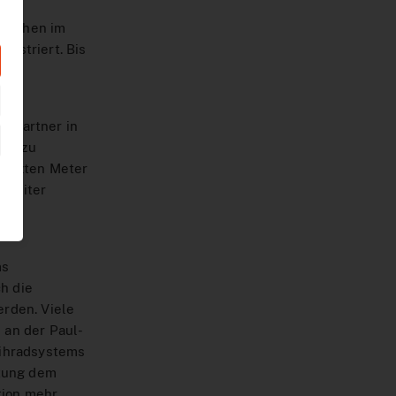
sleihen im
gistriert. Bis
d.
chpartner in
ung zu
letzten Meter
, Leiter
ms
h die
rden. Viele
 an der Paul-
eihradsystems
ltung dem
tion mehr