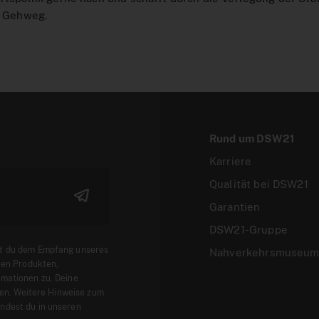
m Gehweg.
Rund um DSW21
Karriere
Qualität bei DSW21
Garantien
DSW21-Gruppe
t du dem Empfang unseres
Nahverkehrsmuseu
len Produkten,
mationen zu. Deine
fen. Weitere Hinweise zum
ndest du in unseren