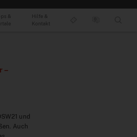
ps &
Hilfe &
rtale
Kontakt
r –
 DSW21 und
oßen. Auch
as