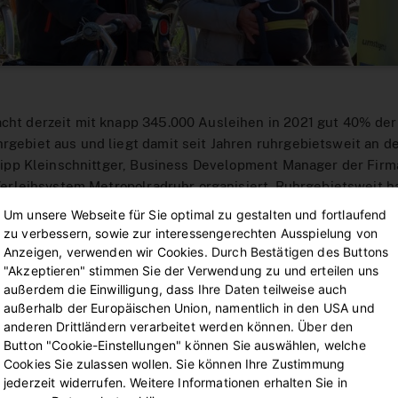
ht derzeit mit knapp 345.000 Ausleihen in 2021 gut 40% der
gebiet aus und liegt damit seit Jahren ruhrgebietsweit an de
ilipp Kleinschnittger, Business Development Manager der Firm
 Verleihsystem Metropolradruhr organisiert. Ruhrgebietsweit h
im Juli 2022 mit 108.000 und im August 2022 mit 105.500 Au
Um unsere Webseite für Sie optimal zu gestalten und fortlaufend
stellt.
zu verbessern, sowie zur interessengerechten Ausspielung von
Anzeigen, verwenden wir Cookies. Durch Bestätigen des Buttons
teile für Abo-Kund*innen
"Akzeptieren" stimmen Sie der Verwendung zu und erteilen uns
n der Dortmunder Stadtwerke (DSW21) fahren bei metropolra
außerdem die Einwilligung, dass Ihre Daten teilweise auch
eder Ausleihe eines Standardrads kostenlos. Über 30 Minuten
außerhalb der Europäischen Union, namentlich in den USA und
anderen Drittländern verarbeitet werden können. Über den
 angerechnet. Die Registrierung für den Abokund*innen-Vorteil
Button "Cookie-Einstellungen" können Sie auswählen, welche
adruhr-Webseite oder per nextbike-App unter Angabe der
Cookies Sie zulassen wollen. Sie können Ihre Zustimmung
mer unter dem Menüpunkt „Account Einstellungen“ – „Partn
jederzeit widerrufen. Weitere Informationen erhalten Sie in