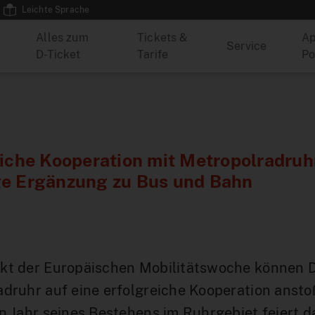
Leichte Sprache
Alles zum
Tickets &
Ap
Service
D-Ticket
Tarife
Po
iche Kooperation mit Metropolradruh
e Ergänzung zu Bus und Bahn
kt der Europäischen Mobilitätswoche können
druhr auf eine erfolgreiche Kooperation anst
n Jahr seines Bestehens im Ruhrgebiet feiert d