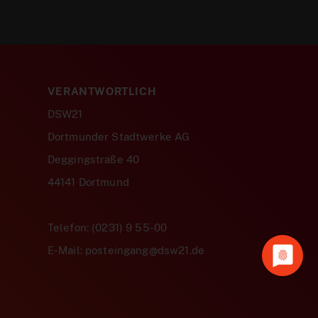
VERANTWORTLICH
DSW21
Dortmunder Stadtwerke AG
Deggingstraße 40
44141 Dortmund
Telefon: (0231) 9 55-00
E-Mail: posteingang@dsw21.de