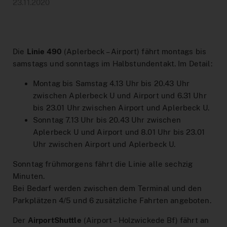
Hilfe & Kontakt
Baustellen
DeutschlandTicket Schule
Preistabelle
Schule & Kindergarten
DSW21-App
23.11.2020
Ticketshop
Anreise Signal Iduna Park
DeutschlandTicket Sozial
Preisstufen
Partnerangebote
DOtick-App
Übersicht
Different languages
NachtExpress
Bargeldloses Bezahlen
Dortmund entdecken
Digitales Fahrplanbuch
FAQ
Die
Linie 490
(Aplerbeck – Airport) fährt montags bis
samstags und sonntags im Halbstundentakt. Im Detail:
Vertriebswege
Fundsachen
MeinAbo
Werbung auf Bussen und Bahnen
Montag bis Samstag 4.13 Uhr bis 20.43 Uhr
Dortmund Mobil
zwischen Aplerbeck U und Airport und 6.31 Uhr
Service im Fahrzeug
Interaktiver Liniennetzplan
Foto- und Drehgenehmigungen
Vorteilswelt
bis 23.01 Uhr zwischen Airport und Aplerbeck U.
Sonntag 7.13 Uhr bis 20.43 Uhr zwischen
Downloads
Barrierefreiheit
Netzplan zum Einbinden
Aplerbeck U und Airport und 8.01 Uhr bis 23.01
Uhr zwischen Airport und Aplerbeck U.
Karriere
Fahrplan bestellen
Sonntag frühmorgens fährt die Linie alle sechzig
Blog
Minuten.
AnrufSammelTaxi
Leichte Sprache
Bei Bedarf werden zwischen dem Terminal und den
Parkplätzen 4/5 und 6 zusätzliche Fahrten angeboten.
Führerscheinaktion
Der
AirportShuttle
(Airport – Holzwickede Bf) fährt an