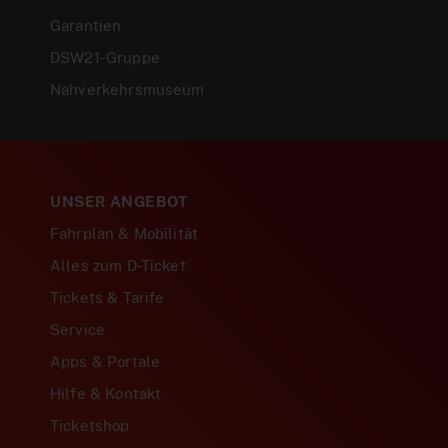
Garantien
DSW21-Gruppe
Nahverkehrsmuseum
UNSER ANGEBOT
Fahrplan & Mobilität
Alles zum D-Ticket
Tickets & Tarife
Service
Apps & Portale
Hilfe & Kontakt
Ticketshop