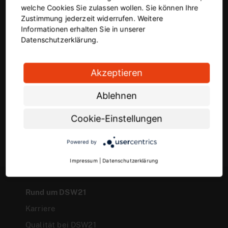
DSW21-Newsletter
welche Cookies Sie zulassen wollen. Sie können Ihre
Zustimmung jederzeit widerrufen. Weitere
Informationen erhalten Sie in unserer
Deine E-Mail-Adresse
Datenschutzerklärung.
Akzeptieren
Mit dem Anklicken der Checkbox stimmst du dem Empfang
unseres Newsletters mit Informationen zu aktuellen
Ablehnen
Produkten, Dienstleistungen und
Unternehmensinformationen zu. Deine Einwilligung kannst
Cookie-Einstellungen
du jederzeit widerrufen. Weitere Hinweise zum Umgang mit
personenbezogenen Daten findest du in unseren
DSW21-
Powered by
Datenschutzbestimmungen
Impressum
|
Datenschutzerklärung
Rund um DSW21
Karriere
Qualität bei DSW21