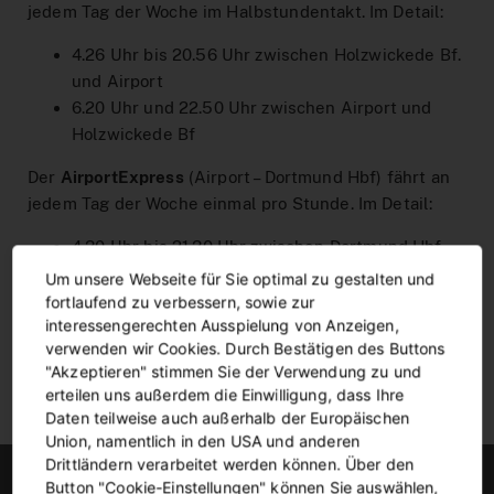
Interaktiver Liniennetzplan
jedem Tag der Woche im Halbstundentakt. Im Detail:
Zum Ticketshop
4.26 Uhr bis 20.56 Uhr zwischen Holzwickede Bf.
und Airport
MeinAbo-Portal
6.20 Uhr und 22.50 Uhr zwischen Airport und
News/Presse
Holzwickede Bf
Verkehrsmeldungen
Der
AirportExpress
(Airport – Dortmund Hbf) fährt an
jedem Tag der Woche einmal pro Stunde. Im Detail:
4.30 Uhr bis 21.30 Uhr zwischen Dortmund Hbf
zum Airport
Um unsere Webseite für Sie optimal zu gestalten und
5.00 Uhr und 22.00 Uhr zwischen Airport und
fortlaufend zu verbessern, sowie zur
interessengerechten Ausspielung von Anzeigen,
Dortmund Hbf
verwenden wir Cookies. Durch Bestätigen des Buttons
"Akzeptieren" stimmen Sie der Verwendung zu und
erteilen uns außerdem die Einwilligung, dass Ihre
Daten teilweise auch außerhalb der Europäischen
Union, namentlich in den USA und anderen
Drittländern verarbeitet werden können. Über den
Button "Cookie-Einstellungen" können Sie auswählen,