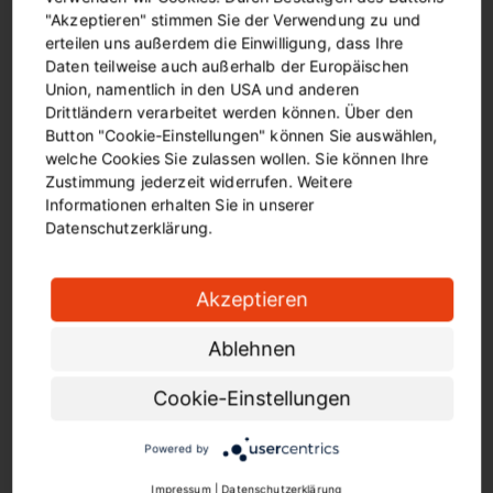
"Akzeptieren" stimmen Sie der Verwendung zu und
ausschließlich für die Luftlinie der tatsächlich
erteilen uns außerdem die Einwilligung, dass Ihre
gefahrenen Strecke bezahlen. „Unsere Botschaft ist
Daten teilweise auch außerhalb der Europäischen
ganz simpel: Für alle Fahrgäste, die nicht mit dem
Union, namentlich in den USA und anderen
DeutschlandTicket unterwegs sind, ist der eezy-Tarif
Drittländern verarbeitet werden können. Über den
das Mittel der Wahl“, betont Engelke. Sie verweist
Button "Cookie-Einstellungen" können Sie auswählen,
dabei auch auf die speziellen Schulungsangebote von
welche Cookies Sie zulassen wollen. Sie können Ihre
DSW21, die sich an Fahrgäste richten, die noch etwas
Zustimmung jederzeit widerrufen. Weitere
Informationen erhalten Sie in unserer
unsicher im Umgang mit dem Smartphone und dem
Datenschutzerklärung.
digitalen Tarif sind (
DSW21: Mobilitätsberatung
).
Infos zu den Änderungen
Akzeptieren
Alle Informationen zur Tarifreform hat DSW21 auf
einer gesonderten Landingpage gebündelt (
Die 2.
Ablehnen
Stufe der großen Tarifreform im VRR
). Die an den
Cookie-Einstellungen
Haltestellen ausgehändigten Tarifinformationen
werden nun schrittweise ausgetauscht und
Powered by
aktualisiert. Bei der Vielzahl an Haltestellen in
Dortmund wird dies einige Zeit in Anspruch nehmen.
Impressum
|
Datenschutzerklärung