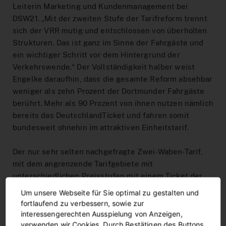
Leiterin Marketing und Kundenmanagement bei
DSW21. „Mit der zweiten Stufe der Tarifreform trennt
sich der VRR mutig und entschlossen von überholten
Strukturen. Das ist ganz im Sinne der Fahrgäste und
ein wichtiger Schritt vor dem Hintergrund der
Verkehrswende.“ Der Vollständigkeit halber weist
Engelke daraufhin, dass die gesamte Reform absehbar
weniger als zehn Prozent der Dortmunder Fahrgäste
berührt. Mehr als 90 Prozent von ihnen nutzen nämlich
bereits das DeutschlandTicket und fahren somit
bundesweit ohnehin im attraktiven Einheitstarif.
Der nur sehr selten nachgefragte Zwei-Waben-Tarif,
mit dem angrenzende Tarifgebiete mit
unterschiedlichen Preisstufen mit einem Ticket der
Preisstufe A befahren werden können, ist mit der
Um unsere Webseite für Sie optimal zu gestalten und
Reform nun Geschichte. Alternativ steht auch für
fortlaufend zu verbessern, sowie zur
derartige Fahrten der eezy.nrw-Tarif bereit, bei dem
interessengerechten Ausspielung von Anzeigen,
die Fahrgäste digital ein- und auschecken und
verwenden wir Cookies. Durch Bestätigen des Buttons