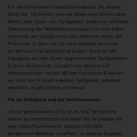
Interaktiver Liniennetzplan
Für die Dortmunder Fahrgäste bedeutet die zweite
Zum Ticketshop
Stufe der Tarifreform nun vor allem eins: Getreu dem
Motto „eine Stadt – ein Tarifgebiet“ endet die tarifliche
MeinAbo-Portal
Zweiteilung der Westfalenmetropole. Für eine Fahrt
innerhalb der Stadtgrenzen gilt demnach immer die
News/Presse
Preisstufe A. Dies soll für mehr Klarheit und eine
Verkehrsmeldungen
attraktivere Preisgestaltung sorgen. Auch für die
Fahrgäste aus den direkt angrenzenden Tarifgebieten
(Lünen, Bochum etc...) ergibt sich dadurch ein
entsprechender Vorteil: Mit der Preisstufe B können
sie nicht nur in ihrem eigenen Tarifgebiet, sondern
ebenfalls in ganz Dortmund fahren.
Für die Fahrgäste und die Verkehrswende
„Unser gemeinsames Ziel ist es, das Tarifsystem
weiter zu vereinfachen und damit die Grundlage für
eine zukunftsorientierte, digitale und noch
attraktivere Mobilität schaffen“, so Andrea Engelke,