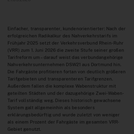
Hilfe & Kontakt
Baustellen
DeutschlandTicket Schule
Preistabelle
Schule & Kindergarten
DSW21-App
Ticketshop
Anreise Signal Iduna Park
DeutschlandTicket Sozial
Preisstufen
Partnerangebote
DOtick-App
Übersicht
Einfacher, transparenter, kundenorientierter: Nach der
Different languages
NachtExpress
Bargeldloses Bezahlen
Dortmund entdecken
Digitales Fahrplanbuch
FAQ
erfolgreichen Radikalkur des Nahverkehrstarifs im
Frühjahr 2025 setzt der Verkehrsverbund Rhein-Ruhr
Vertriebswege
Fundsachen
MeinAbo
Werbung auf Bussen und Bahnen
(VRR) zum 1. Juni 2026 die zweite Stufe seiner großen
Dortmund Mobil
Tarifreform um – darauf weist das verbundangehörige
Service im Fahrzeug
Interaktiver Liniennetzplan
Foto- und Drehgenehmigungen
Vorteilswelt
Nahverkehrsunternehmen DSW21 aus Dortmund hin.
Die Fahrgäste profitieren fortan von deutlich größeren
Downloads
Barrierefreiheit
Netzplan zum Einbinden
Tarifgebieten und transparenteren Tarifgrenzen.
Karriere
Außerdem fallen die komplexe Wabenstruktur mit
Fahrplan bestellen
geteilten Städten und der dazugehörige Zwei-Waben-
Blog
Tarif vollständig weg. Dieses historisch gewachsene
AnrufSammelTaxi
System galt allgemeinhin als besonders
Leichte Sprache
erklärungsbedürftig und wurde zuletzt von weniger
Führerscheinaktion
als einem Prozent der Fahrgäste im gesamten VRR-
Gebiet genutzt.