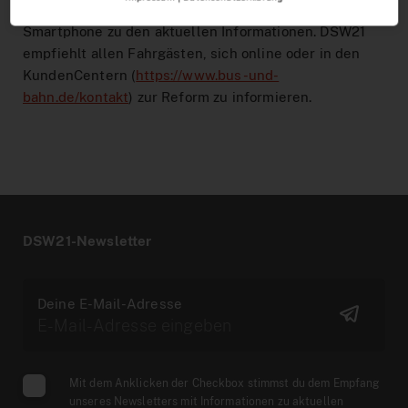
Die QR-Codes an den Aushängen führen stets per
Smartphone zu den aktuellen Informationen. DSW21
empfiehlt allen Fahrgästen, sich online oder in den
KundenCentern (
https://www.bus-und-
bahn.de/kontakt
) zur Reform zu informieren.
DSW21-Newsletter
Deine E-Mail-Adresse
Mit dem Anklicken der Checkbox stimmst du dem Empfang
unseres Newsletters mit Informationen zu aktuellen