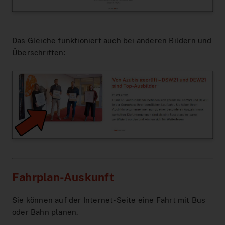
Interaktiver Liniennetzplan
Zum Ticketshop
Das Gleiche funktioniert auch bei anderen Bildern und
MeinAbo-Portal
Überschriften:
News/Presse
Verkehrsmeldungen
Fahrplan-Auskunft
Sie können auf der Internet-Seite eine Fahrt mit Bus
oder Bahn planen.