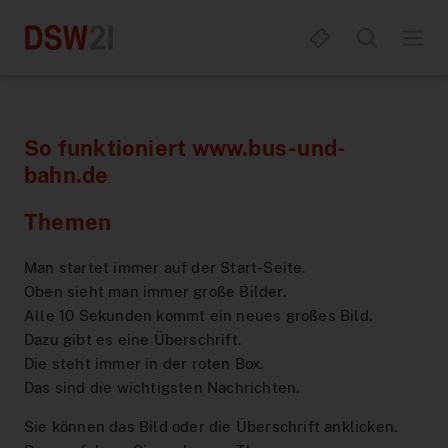
So funktioniert www.bus-und-
bahn.de
Fahrplan & Mobilität
Themen
Alles zum D-Ticket
Fahrplanauskunft
Man startet immer auf der Start-Seite.
Oben sieht man immer große Bilder.
Tickets & Tarife
Abfahrten
DeutschlandTicket
Alle 10 Sekunden kommt ein neues großes Bild.
Dazu gibt es eine Überschrift.
Service
Aushangfahrplan
DeutschlandTicket Job
eezy.nrw
Die steht immer in der roten Box.
Das sind die wichtigsten Nachrichten.
Apps & Portale
Verkehrsmeldungen
DeutschlandTicket Job für Azubis
Ticketübersicht
Mobilitätsberatung
Sie können das Bild oder die Überschrift anklicken.