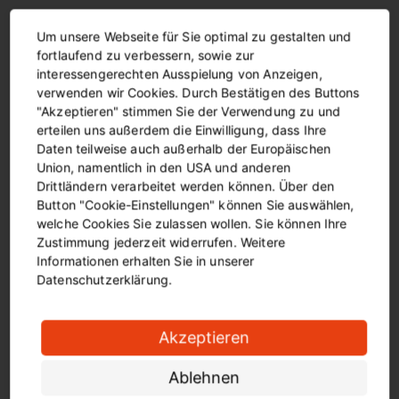
Um unsere Webseite für Sie optimal zu gestalten und
Links zu anderen Internet-Seiten
fortlaufend zu verbessern, sowie zur
interessengerechten Ausspielung von Anzeigen,
Es gibt Verlinkungen auf der Internet-Seite.
verwenden wir Cookies. Durch Bestätigen des Buttons
"Akzeptieren" stimmen Sie der Verwendung zu und
Sie können die Verlinkungen anklicken.
erteilen uns außerdem die Einwilligung, dass Ihre
Dann öffnet sich eine neue Seite.
Daten teilweise auch außerhalb der Europäischen
Dann bekommen Sie mehr Infos.
Union, namentlich in den USA und anderen
Bei Pfeilen nach rechts kommen Sie auf eine Seite
Drittländern verarbeitet werden können. Über den
von www.bus-und-bahn.de.
Button "Cookie-Einstellungen" können Sie auswählen,
welche Cookies Sie zulassen wollen. Sie können Ihre
Zustimmung jederzeit widerrufen. Weitere
Informationen erhalten Sie in unserer
Datenschutzerklärung.
Akzeptieren
Ablehnen