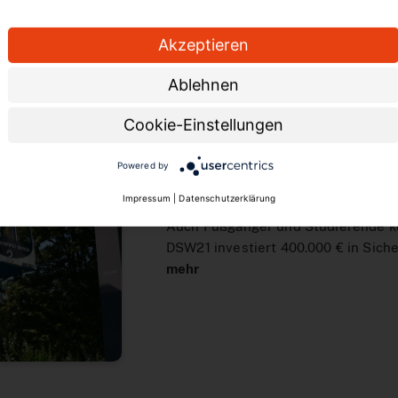
verhandeln
mehr
Akzeptieren
Ablehnen
Cookie-Einstellungen
Powered by
Rettungsweg der H-Bahn ertü
Impressum
|
Datenschutzerklärung
23.06.2026
Auch Fußgänger und Studierende k
DSW21 investiert 400.000 € in Siche
mehr