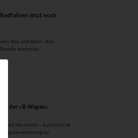
Radfahren jetzt noch
nzen Bus und Bahn – Abo-
 Stunde kostenlos.
ung der »B-Wagen«
ng mit Hersteller – Aufsichtsrat
ellungsvereinbarung zu