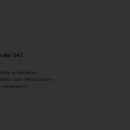
ur der U47
leis in Huckarde –
afen« und »Westerfilde« –
 vollgesperrt