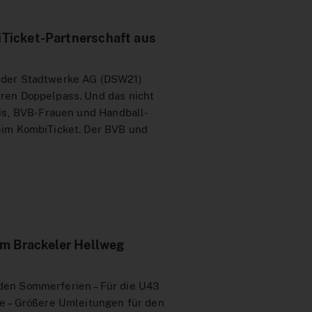
Ticket-Partnerschaft aus
nder Stadtwerke AG (DSW21)
ren Doppelpass. Und das nicht
fis, BVB-Frauen und Handball-
eim KombiTicket. Der BVB und
am Brackeler Hellweg
en Sommerferien – Für die U43
e – Größere Umleitungen für den