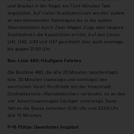
Interaktiver Liniennetzplan
und Brackel in der Regel ein Fünf-Minuten Takt
angeboten. Auf vielen Stadtbahnlinien werden zudem
Zum Ticketshop
an den kommenden Samstagen bis in die späten
MeinAbo-Portal
Abendstunden durch Zwei-Wagen-Züge oder längere
Stadtbahnen die Kapazitäten erhöht. Auf den Linien
News/Presse
U41, U42, U43 und U47 geschieht dies auch sonntags
Verkehrsmeldungen
bis gegen 21.00 Uhr.
Bus-Linie 460: Häufigere Fahrten
Die Buslinie 460, die alle 20 Minuten (wochentags)
bzw. 30 Minuten (samstags und sonntags) den
westlichen Vorort Kirchlinde mit der Innenstadt
(Endhaltestelle »Reinoldikirche«) verbindet, ist an den
vier Adventssamstagen häufiger unterwegs: Dann
fahren die Busse zwischen 12.00 Uhr und 20.00 Uhr
alle 15 Minuten.
P+R-Plätze: Gewohntes Angebot