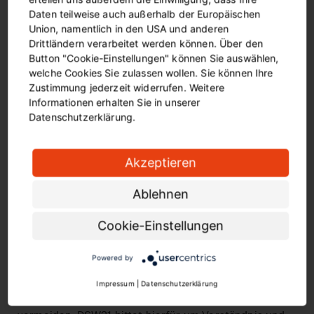
Daten teilweise auch außerhalb der Europäischen
Alle Informationen zu Tickets, Fahrplänen u.v.m. gibt
Union, namentlich in den USA und anderen
es auf
www.bus-und-bahn.de
(bub.mobi) sowie in der
Drittländern verarbeitet werden können. Über den
DSW21-App.
Button "Cookie-Einstellungen" können Sie auswählen,
welche Cookies Sie zulassen wollen. Sie können Ihre
BVB und Weihnachtsmarkt: Herausforderung
Zustimmung jederzeit widerrufen. Weitere
Heimspiel
Informationen erhalten Sie in unserer
Datenschutzerklärung.
In der Vorweihnachtszeit finden zwei Heimspiele des
BVB statt: am 20. November (Stuttgart, 15.30 Uhr) und
am 7. Dezember (Besiktas Istanbul, 21.00 Uhr). Hinzu
Akzeptieren
kommt noch am 12. Dezember (16.30 Uhr) das BVB-
Weihnachtssingen.
Ablehnen
Bei den schwarz-gelben Heimspielen werden je nach
Cookie-Einstellungen
Auslastung des Stadions bis zu 30.000 Fans mit Bus
und Bahn anreisen – DSW21 fährt dann einen
Powered by
Sonderfahrplan und lässt alles rollen, was Räder hat.
An diesen Tagen sind Einschränkungen und
Impressum
|
Datenschutzerklärung
Kapazitätsengpässe für alle Fahrgäste jedoch nicht zu