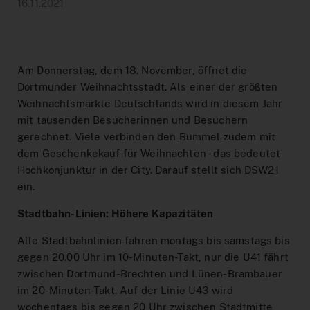
Hilfe & Kontakt
Baustellen
DeutschlandTicket Schule
Preistabelle
Schule & Kindergarten
DSW21-App
16.11.2021
Ticketshop
Anreise Signal Iduna Park
DeutschlandTicket Sozial
Preisstufen
Partnerangebote
DOtick-App
Übersicht
Different languages
NachtExpress
Bargeldloses Bezahlen
Dortmund entdecken
Digitales Fahrplanbuch
FAQ
Am Donnerstag, dem 18. November, öffnet die
Dortmunder Weihnachtsstadt. Als einer der größten
Weihnachtsmärkte Deutschlands wird in diesem Jahr
Vertriebswege
Fundsachen
MeinAbo
Werbung auf Bussen und Bahnen
Dortmund Mobil
mit tausenden Besucherinnen und Besuchern
gerechnet. Viele verbinden den Bummel zudem mit
Service im Fahrzeug
Interaktiver Liniennetzplan
Foto- und Drehgenehmigungen
Vorteilswelt
dem Geschenkekauf für Weihnachten - das bedeutet
Hochkonjunktur in der City. Darauf stellt sich DSW21
Downloads
Barrierefreiheit
Netzplan zum Einbinden
ein.
Karriere
Fahrplan bestellen
Stadtbahn-Linien: Höhere Kapazitäten
Blog
Alle Stadtbahnlinien fahren montags bis samstags bis
AnrufSammelTaxi
Leichte Sprache
gegen 20.00 Uhr im 10-Minuten-Takt, nur die U41 fährt
zwischen Dortmund-Brechten und Lünen-Brambauer
Führerscheinaktion
im 20-Minuten-Takt. Auf der Linie U43 wird
wochentags bis gegen 20 Uhr zwischen Stadtmitte