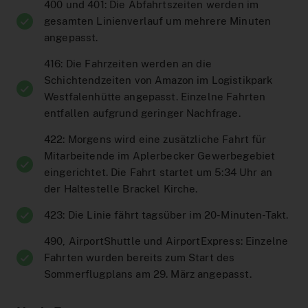
Interaktiver Liniennetzplan
400 und 401: Die Abfahrtszeiten werden im
gesamten Linienverlauf um mehrere Minuten
Zum Ticketshop
angepasst.
MeinAbo-Portal
416: Die Fahrzeiten werden an die
Schichtendzeiten von Amazon im Logistikpark
News/Presse
Westfalenhütte angepasst. Einzelne Fahrten
Verkehrsmeldungen
entfallen aufgrund geringer Nachfrage.
422: Morgens wird eine zusätzliche Fahrt für
Mitarbeitende im Aplerbecker Gewerbegebiet
eingerichtet. Die Fahrt startet um 5:34 Uhr an
der Haltestelle Brackel Kirche.
423: Die Linie fährt tagsüber im 20-Minuten-Takt.
490, AirportShuttle und AirportExpress: Einzelne
Fahrten wurden bereits zum Start des
Sommerflugplans am 29. März angepasst.