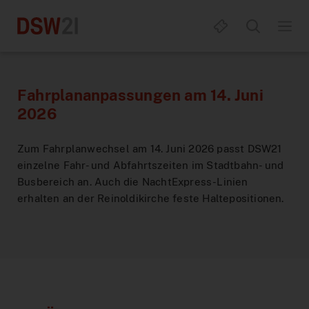
Fahrplananpassungen am 14. Juni
2026
Fahrplan & Mobilität
Zum Fahrplanwechsel am 14. Juni 2026 passt DSW21
einzelne Fahr- und Abfahrtszeiten im Stadtbahn- und
Alles zum D-Ticket
Fahrplanauskunft
Busbereich an. Auch die NachtExpress-Linien
erhalten an der Reinoldikirche feste Haltepositionen.
Tickets & Tarife
Abfahrten
DeutschlandTicket
Service
Aushangfahrplan
DeutschlandTicket Job
eezy.nrw
Apps & Portale
Verkehrsmeldungen
DeutschlandTicket Job für Azubis
Ticketübersicht
Mobilitätsberatung