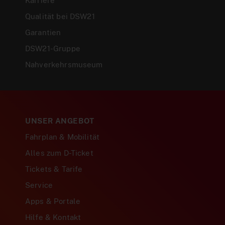
Karriere
Qualität bei DSW21
Garantien
DSW21-Gruppe
Nahverkehrsmuseum
UNSER ANGEBOT
Fahrplan & Mobilität
Alles zum D-Ticket
Tickets & Tarife
Service
Apps & Portale
Hilfe & Kontakt