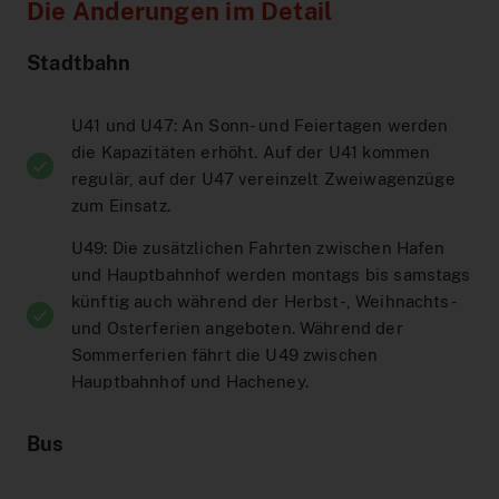
Hilfe & Kontakt
Baustellen
DeutschlandTicket Schule
Preistabelle
Schule & Kindergarten
DSW21-App
Die Änderungen im Detail
Ticketshop
Anreise Signal Iduna Park
DeutschlandTicket Sozial
Preisstufen
Partnerangebote
DOtick-App
Übersicht
Stadtbahn
Different languages
NachtExpress
Bargeldloses Bezahlen
Dortmund entdecken
Digitales Fahrplanbuch
FAQ
U41 und U47: An Sonn- und Feiertagen werden
die Kapazitäten erhöht. Auf der U41 kommen
Vertriebswege
Fundsachen
MeinAbo
Werbung auf Bussen und Bahnen
regulär, auf der U47 vereinzelt Zweiwagenzüge
Dortmund Mobil
zum Einsatz.
Service im Fahrzeug
Interaktiver Liniennetzplan
Foto- und Drehgenehmigungen
Vorteilswelt
U49: Die zusätzlichen Fahrten zwischen Hafen
und Hauptbahnhof werden montags bis samstags
Downloads
Barrierefreiheit
Netzplan zum Einbinden
künftig auch während der Herbst-, Weihnachts-
Karriere
und Osterferien angeboten. Während der
Fahrplan bestellen
Sommerferien fährt die U49 zwischen
Blog
Hauptbahnhof und Hacheney.
AnrufSammelTaxi
Leichte Sprache
Bus
Führerscheinaktion