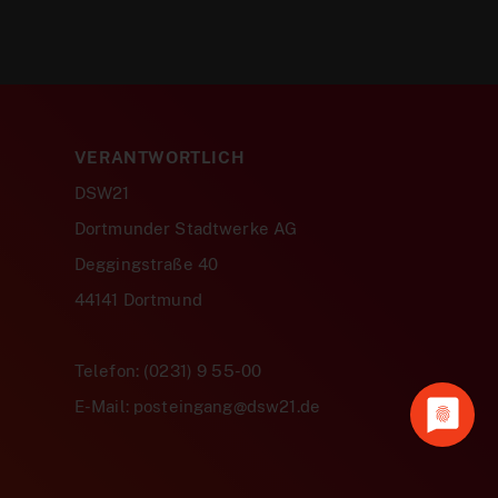
VERANTWORTLICH
DSW21
Dortmunder Stadtwerke AG
Deggingstraße 40
44141 Dortmund
Telefon: (0231) 9 55-00
E-Mail: posteingang@dsw21.de