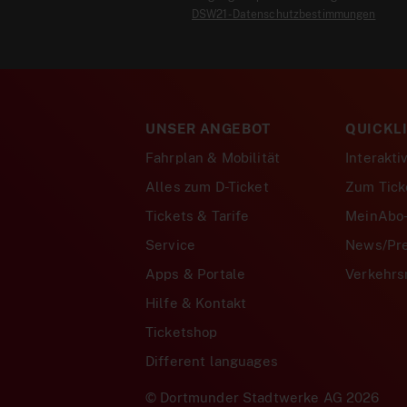
DSW21-Datenschutzbestimmungen
UNSER ANGEBOT
QUICKL
Fahrplan & Mobilität
Interakti
Alles zum D-Ticket
Zum Tick
Tickets & Tarife
MeinAbo-
Service
News/Pr
Apps & Portale
Verkehr
Hilfe & Kontakt
Ticketshop
Different languages
© Dortmunder Stadtwerke AG 2026