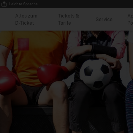
Leichte Sprache
Alles zum
Tickets &
Ap
Service
D-Ticket
Tarife
Po