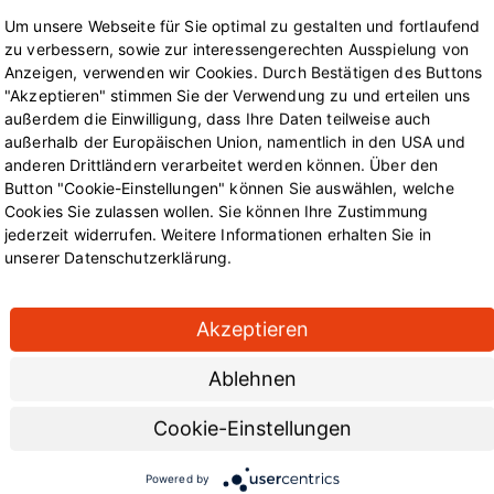
o, wie Möglichkeiten zur Ernährungsberatung oder eine Adipo
Um unsere Webseite für Sie optimal zu gestalten und fortlaufend
zu verbessern, sowie zur interessengerechten Ausspielung von
Anzeigen, verwenden wir Cookies. Durch Bestätigen des Buttons
"Akzeptieren" stimmen Sie der Verwendung zu und erteilen uns
außerdem die Einwilligung, dass Ihre Daten teilweise auch
echtzeitig zu entdecken, haben Mitarbeitende die Möglichkei
außerhalb der Europäischen Union, namentlich in den USA und
sundheitsdienstleisters unterschiedlichste Untersuchungen un
anderen Drittländern verarbeitet werden können. Über den
rchführt. Beim jährlichen Gesundheitstag werden jede Menge
Button "Cookie-Einstellungen" können Sie auswählen, welche
liziertes Feedback zum Gesundheitsstatus angeboten. Auch d
Cookies Sie zulassen wollen. Sie können Ihre Zustimmung
jederzeit widerrufen. Weitere Informationen erhalten Sie in
 und Suchtberatung steht den Kollegen und Kolleginnen zur Sei
unserer Datenschutzerklärung.
aber auch mit einer belastenden Lebenssituation.
de Mitarbeitende, die langfristig mit Freude ihren Job bei un
Akzeptieren
ortmund weiter in Bewegung halten können.
an der Verkehrswende, dem Klimaschutz und der Lebensqualit
Ablehnen
enau dich suchen!
Cookie-Einstellungen
Powered by