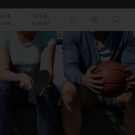
ps &
Hilfe &
rtale
Kontakt