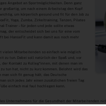
iges Angebot an Sportmöglichkeiten. Denn ganz
 nur großartig, um nach einem Arbeitstag den Kopf
 wichtig, um körperlich gesund und fit für den Job zu
oxFit, Yoga, Zumba, Zirkeltraining, Tanzen, Pilates
al-Trainer – für jeden und jede sollte etwas
mag, der entscheidet sich bei uns für eine vom
t bei HanseFit und kann damit aus noch mehr
hst vielen Mitarbeitenden so einfach wie möglich
 zu tun. Dabei soll natürlich der Spaß und, vor
, der Kontakt zu Kolleg*innen, mit denen man im
el zu tun hat, nicht zu kurz kommen. Belohnt wird das
 man sich fit genug hält, das Deutsche
an sich jedes Jahr einen zusätzlichen freien Tag
Füße einfach mal faul hochlegen kann.
es Unternehmens für die Gesundheit der Mitarbeitenden nich